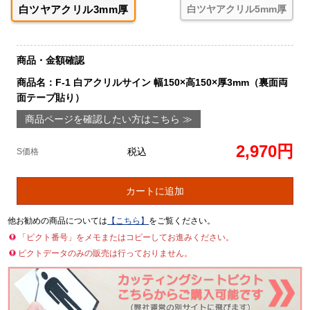
白ツヤアクリル3mm厚
白ツヤアクリル5mm厚
商品・金額確認
商品名：F-1 白アクリルサイン 幅150×高150×厚3mm（裏面両
面テープ貼り）
商品ページを確認したい方はこちら ≫
2,970円
税込
S価格
カートに追加
他お勧めの商品については
【こちら】
をご覧ください。
「ピクト番号」をメモまたはコピーしてお進みください。
ピクトデータのみの販売は行っておりません。