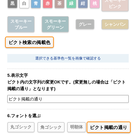
スモーキー
黒
白
青
赤
茶
緑
紺
桃
ピンク
スモーキー
スモーキー
グレー
シャンパン
ブルー
グリーン
ピクト検索の掲載色
選択できる基準色一覧を画像で確認する
5.表示文字
ピクト内の文字列の変更OKです。(変更無しの場合は「ピクト
掲載の通り」となります)
6.フォントを選ぶ
ピクト掲載の通り
丸ゴシック
角ゴシック
明朝体