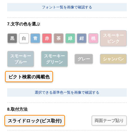
フォント一覧を画像で確認する
7.文字の色を選ぶ
スモーキー
黒
白
青
赤
茶
緑
紺
桃
ピンク
スモーキー
スモーキー
グレー
シャンパン
ブルー
グリーン
ピクト検索の掲載色
選択できる基準色一覧を画像で確認する
8.取付方法
スライドロック(ビス取付)
両面テープ貼り