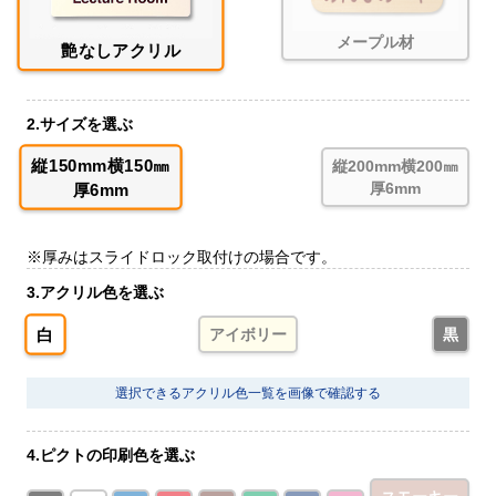
メープル材
艶なしアクリル
2.サイズを選ぶ
縦150mm横150㎜
縦200mm横200㎜
厚6mm
厚6mm
※厚みはスライドロック取付けの場合です。
3.アクリル色を選ぶ
白
アイボリー
黒
選択できるアクリル色一覧を画像で確認する
4.ピクトの印刷色を選ぶ