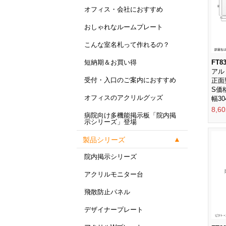
オフィス・会社におすすめ
おしゃれなルームプレート
こんな室名札って作れるの？
FT83
短納期＆お買い得
アル
受付・入口のご案内におすすめ
正面
S価
オフィスのアクリルグッズ
幅30
8,6
病院向け多機能掲示板「院内掲
示シリーズ」登場
製品シリーズ
院内掲示シリーズ
アクリルモニター台
飛散防止パネル
デザイナープレート