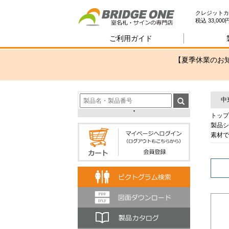
室
クレジットカ
税込 33,0
ご利用ガイド
【夏季休業のお知
中
トップ
製品シ
素材で