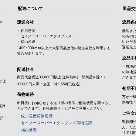
配送について
返品交
ま
運送会社
返品条
・佐川急便
無地ま
・セイノースーパーエクスプレス
のもの
・福山通運
いただ
返送先
1400×900ｍｍ以上の大型商品は他の運送会社を利用する
場合があります。
返品手
「無地
配送料金
の無地
商品代金税込33,000円以上:送料無料(一部商品を除く)
だきま
すよ
33,000円未満：全国一律1,650円(税込)
初期不
荷物追跡
万が一
到着後
出荷後にお知らせする送り状の番号で配送状況を調べるこ
届け
とができます。各社追跡サービスをご利用ください。
。
ご注文
・佐川急便荷物追跡
がご
製作開
・セイノースーパーエクスプレス荷物追跡
ん。た
・福山通運
社で判