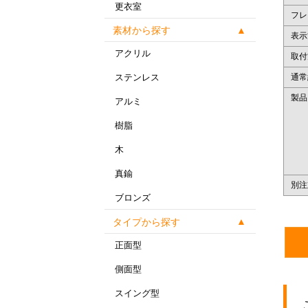
更衣室
フレ
素材から探す
表示
アクリル
取付
通常
ステンレス
製品
アルミ
樹脂
木
真鍮
別注
ブロンズ
タイプから探す
正面型
側面型
スイング型