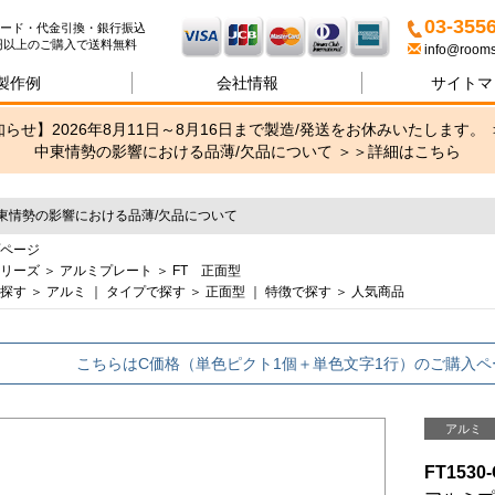
名札・サインの専門店ブリッ
03-355
ード・代金引換・銀行振込
00円以上のご購入で送料無料
info@rooms
製作例
会社情報
サイトマ
らせ】2026年8月11日～8月16日まで製造/発送をお休みいたします。 
中東情勢の影響における品薄/欠品について ＞＞
詳細はこちら
東情勢の影響における品薄/欠品について
ページ
リーズ
＞
アルミプレート
＞
FT 正面型
探す
＞
アルミ
｜
タイプで探す
＞
正面型
｜
特徴で探す
＞
人気商品
こちらはC価格（単色ピクト1個＋単色文字1行）のご購入ペ
アルミ
FT1530-