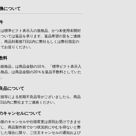
換について
件
たは標準ピクト表示入の規格品、かつ未使用未開封
については返品を承ります。返品希望の旨をご連絡
き、商品到着後7日以内に弊社もしくは弊社指定の
までお送りください。
数料
の規格品」は商品金額の10％、「標準ピクト表示入
規格品」は商品金額の20％を返品手数料としていた
す。
良品について
破損等による初期不良品等がございましたら、商品
7日以内に弊社までご連絡ください。
のキャンセルについて
始後のキャンセルや仕様変更は原則お受けできませ
だし、商品製作前でかつ状況的にやむを得ないと弊
断した場合に限り、ご注文キャンセルの通知および