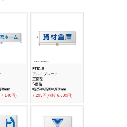
FT81-S
ト
アルミプレート
正面型
S価格
厚8mm
幅254×高80×厚8mm
 7,140円)
7,293円(税抜 6,630円)