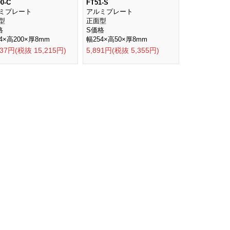
0-C
FT51-S
ミプレート
アルミプレート
型
正面型
格
S価格
4×高200×厚8mm
幅254×高50×厚8mm
737円(税抜 15,215円)
5,891円(税抜 5,355円)