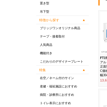
置き型
吊下型
特徴から探す
ブリッジワンオリジナル商品
テープ・接着取付
人気商品
機能付き
FT15
こだわりのデザイナープレート
アル
正面
特集
C価
幅30
在空／ネーム付のサイン
13,
老健・福祉施設におすすめ
病院・診療所におすすめ
トイレ表示におすすめ