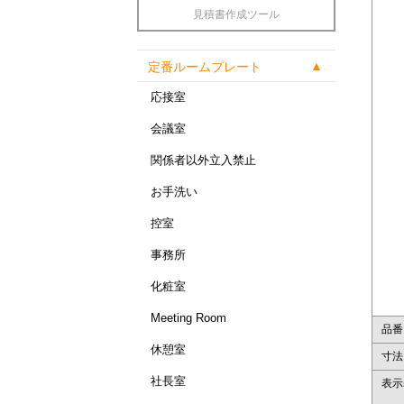
見積書作成ツール
定番ルームプレート
応接室
会議室
関係者以外立入禁止
お手洗い
控室
事務所
化粧室
Meeting Room
品番
休憩室
寸法
社長室
表示