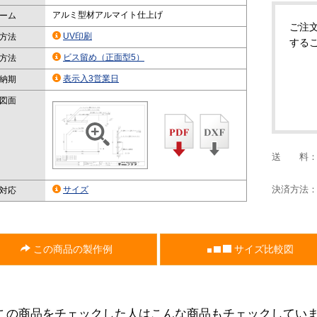
アルミ型材アルマイト仕上げ
ーム
ご注
UV印刷
方法
する
ビス留め（正面型5）
方法
表示入3営業日
納期
図面
送 料
決済方法
サイズ
対応
この商品の製作例
サイズ比較図
この商品をチェックした人はこんな商品もチェックしてい