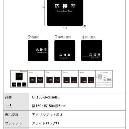
品番
GF150-B-ousetsu
寸法
幅150×高150×厚6mm
表示基板
アクリルマット黒t3
ブラケット
スライドロックt3